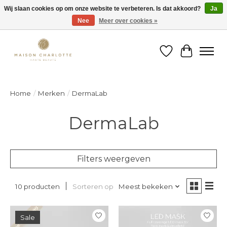
Wij slaan cookies op om onze website te verbeteren. Is dat akkoord?
Ja
Nee
Meer over cookies »
Gratis verzending binnen België vanaf €150
Verlanglijst
Winkelw
Home
/
Merken
/
DermaLab
DermaLab
Filters weergeven
Sorteren op
Meest bekeken
10 producten
Sale