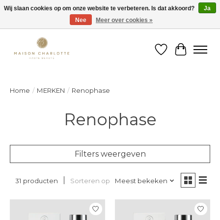
Wij slaan cookies op om onze website te verbeteren. Is dat akkoord?
Ja
Nee
Meer over cookies »
Gratis verzending binnen België vanaf €150
Verlanglijst
Winkelw
Home
/
MERKEN
/
Renophase
Renophase
Filters weergeven
Sorteren op
Meest bekeken
31 producten