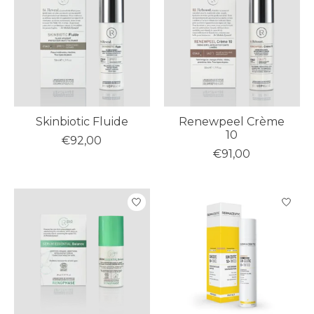
Skinbiotic Fluide
Renewpeel Crème
10
€92,00
€91,00