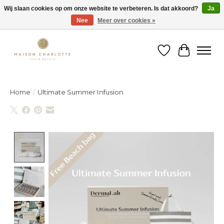
Wij slaan cookies op om onze website te verbeteren. Is dat akkoord?
Ja
Nee
Meer over cookies »
Gratis verzending binnen België vanaf €150
Verlanglijst
Winkelw
Home
/
Ultimate Summer Infusion
Product image slideshow Items