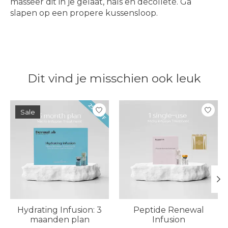
masseer dit in je gelaat, hals en decolleté. Ga
slapen op een propere kussensloop.
Dit vind je misschien ook leuk
Items van productcarrousel
Sale
Hydrating Infusion: 3
Peptide Renewal
maanden plan
Infusion