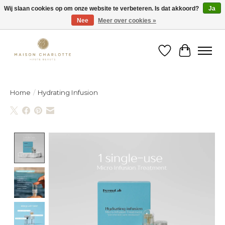
Wij slaan cookies op om onze website te verbeteren. Is dat akkoord?
Ja
Nee
Meer over cookies »
Gratis verzending binnen België vanaf €150
Verlanglijst
Winkelw
Home
/
Hydrating Infusion
Product image slideshow Items