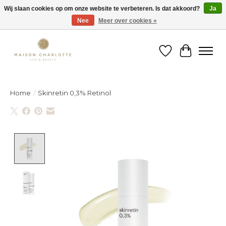
Wij slaan cookies op om onze website te verbeteren. Is dat akkoord?
Ja
Nee
Meer over cookies »
Gratis verzending binnen België vanaf €150
Verlanglijst
Winkelw
Home
/
Skinretin 0,3% Retinol
Product image slideshow Items