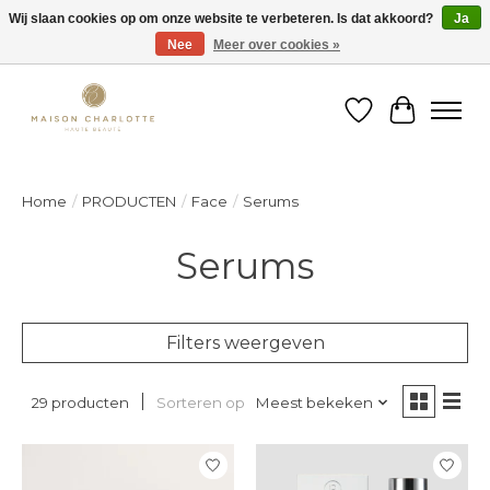
Wij slaan cookies op om onze website te verbeteren. Is dat akkoord?
Ja
Nee
Meer over cookies »
Gratis verzending binnen België vanaf €150
Verlanglijst
Winkelw
Home
/
PRODUCTEN
/
Face
/
Serums
Serums
Filters weergeven
Sorteren op
Meest bekeken
29 producten