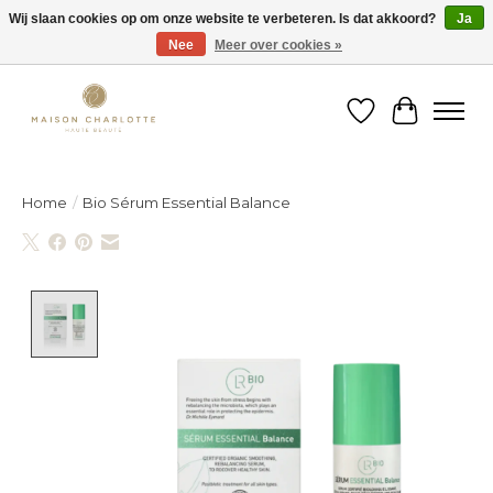
Wij slaan cookies op om onze website te verbeteren. Is dat akkoord?
Ja
Nee
Meer over cookies »
Gratis verzending binnen België vanaf €150
Verlanglijst
Winkelw
Home
/
Bio Sérum Essential Balance
Product image slideshow Items