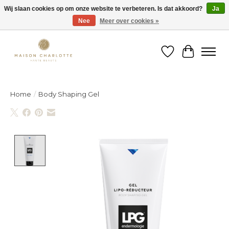
Wij slaan cookies op om onze website te verbeteren. Is dat akkoord?
Ja
Nee
Meer over cookies »
Gratis verzending binnen België vanaf €150
Verlanglijst
Winkelw
Home
/
Body Shaping Gel
Product image slideshow Items