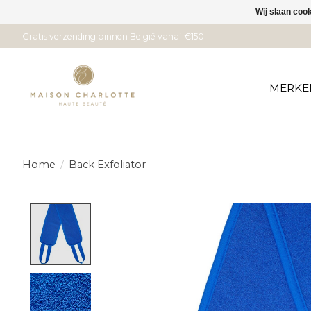
Wij slaan coo
Gratis verzending binnen België vanaf €150
MERKE
Home
/
Back Exfoliator
Product image slideshow Items