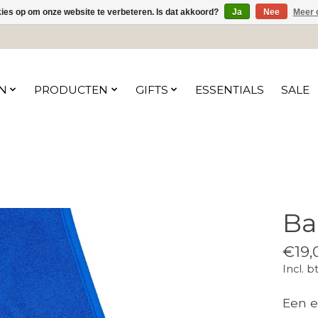
kies op om onze website te verbeteren. Is dat akkoord?
Ja
Nee
Meer 
N
PRODUCTEN
GIFTS
ESSENTIALS
SALE
Ba
€19,
Incl. b
Een e