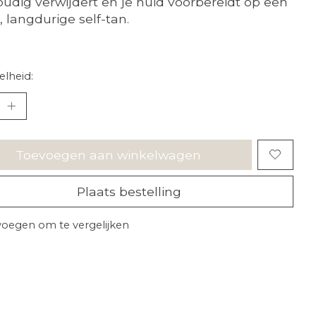
udig verwijdert en je huid voorbereidt op een
, langdurige self-tan.
lheid:
Toevoegen aan winkelwagen
Plaats bestelling
oegen om te vergelijken