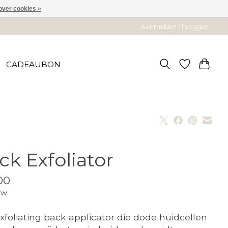
over cookies »
Aanmelden / Inloggen
CADEAUBON
ck Exfoliator
00
tw
xfoliating back applicator die dode huidcellen