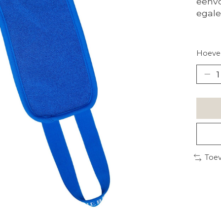
eenvo
egale
Hoevee
Toev