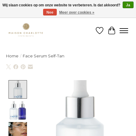
Wij slaan cookies op om onze website te verbeteren. Is dat akkoord?
Ja
Nee
Meer over cookies »
Gratis verzending binnen België vanaf €150
Verlanglijst
Winkelw
Home
/
Face Serum Self-Tan
Product image slideshow Items