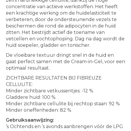
zelfs hardnekkige cellulite, dankzij de hoge
concentratie van actieve werkstoffen. Het heeft
een krachtige werking om de huidelasticiteit te
verbeteren, door de ondersteunende vezels te
beschermen die rond de adipocyten in de huid
zitten. Het bestrijdt actief de toename van
vetcellen en vochtophoping. Dag na dag wordt de
huid soepeler, gladder en tonischer.
De vloeibare textuur dringt snel in de huid en
gaat perfect samen met de Cream-in-Gel, voor een
optimaal resultaat.
ZICHTBARE RESULTATEN BIJ FIBREUZE
CELLULITE:
Minder zichtbare vetkussentjes: -12 %
Gladdere huid: 100 %
Minder zichtbare cellulite bij rechtop staan: 92 %
Minder oneffenheden: 82 %
Gebruiksaanwijzing:
‘s Ochtends en ‘s avonds aanbrengen vóór de LPG