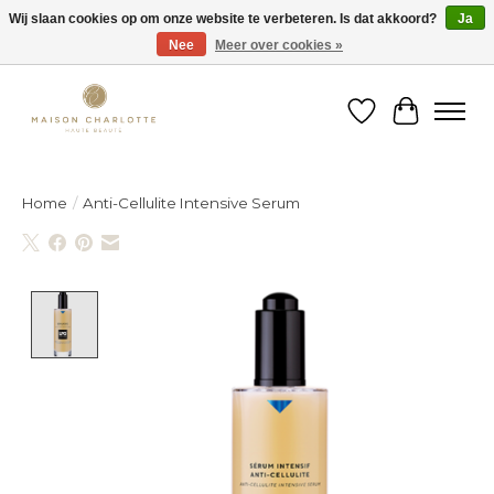
Wij slaan cookies op om onze website te verbeteren. Is dat akkoord?
Ja
Nee
Meer over cookies »
Gratis verzending binnen België vanaf €150
Verlanglijst
Winkelw
Home
/
Anti-Cellulite Intensive Serum
Product image slideshow Items