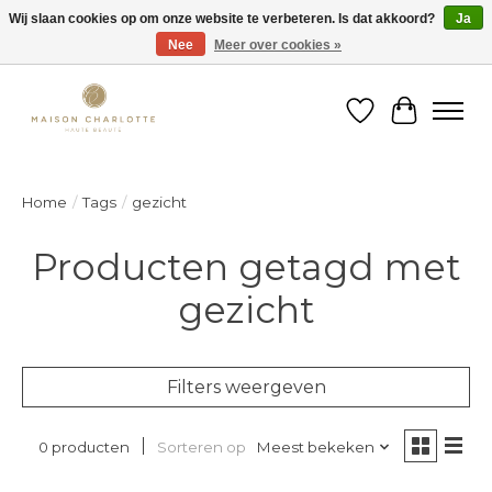
Wij slaan cookies op om onze website te verbeteren. Is dat akkoord?
Ja
Nee
Meer over cookies »
Gratis verzending binnen België vanaf €150
Verlanglijst
Winkelw
Home
/
Tags
/
gezicht
Producten getagd met
gezicht
Filters weergeven
Sorteren op
Meest bekeken
0 producten