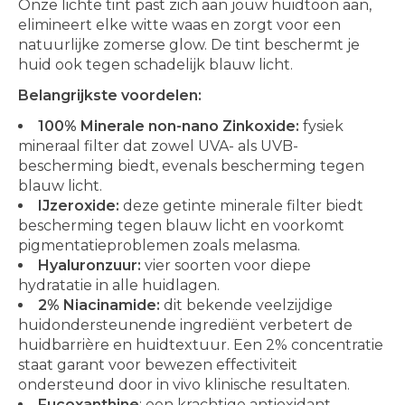
Onze lichte tint past zich aan jouw huidtoon aan,
elimineert elke witte waas en zorgt voor een
natuurlijke zomerse glow. De tint beschermt je
huid ook tegen schadelijk blauw licht.
Belangrijkste voordelen:
100% Minerale non-nano Zinkoxide:
fysiek
mineraal filter dat zowel UVA- als UVB-
bescherming biedt, evenals bescherming tegen
blauw licht.
IJzeroxide:
deze getinte minerale filter biedt
bescherming tegen blauw licht en voorkomt
pigmentatieproblemen zoals melasma.
Hyaluronzuur:
vier soorten voor diepe
hydratatie in alle huidlagen.
2% Niacinamide:
dit bekende veelzijdige
huidondersteunende ingrediënt verbetert de
huidbarrière en huidtextuur. Een 2% concentratie
staat garant voor bewezen effectiviteit
ondersteund door in vivo klinische resultaten.
Fucoxanthine
: een krachtige antioxidant