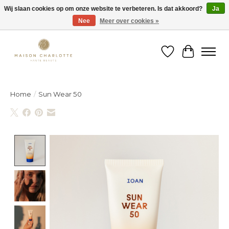
Wij slaan cookies op om onze website te verbeteren. Is dat akkoord?
Ja
Nee
Meer over cookies »
Gratis verzending binnen België vanaf €150
Verlanglijst
Winkelw
Home
/
Sun Wear 50
Product image slideshow Items