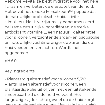
Rebiome ReVitalize biedt hydratatie voor het hele
lichaam en verbetert de elasticiteit van de huid.
Het bevat het unieke Fensebioom™-peptide dat
de natuurlijke probiotische huidactiviteit
stimuleert. Het is verrijkt met gedocumenteerd
heilzame natuurlijke ingrediënten, de sterke
antioxidant vitamine E, een natuurlijk alternatief
voor siliconen, verzachtende argan- en baobabolie
en natuurlijke vochtinbrengende zuren die de
huid voeden en verzachten. Wordt snel
opgenomen.
pH 6.0
Key Ingredients:
- Plantaardig alternatief voor siliconen 5,5%:
Plantsil is een alternatief voor siliconen, een
plantaardige olie uit olijven met een uitstekende
smeerbaarheid die de huid verzacht. Het
langdurige zijdezachte gevoel op de huid zorgt
voor een zijdeachtige glans. Maakt de huid uniek