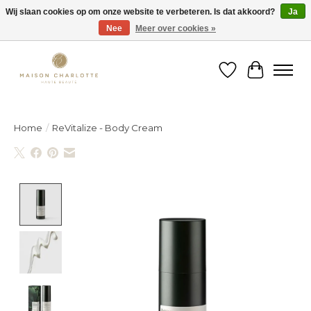
Wij slaan cookies op om onze website te verbeteren. Is dat akkoord?
Ja
Nee
Meer over cookies »
Gratis verzending binnen België vanaf €150
Verlanglijst
Winkelw
Home
/
ReVitalize - Body Cream
Product image slideshow Items