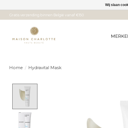
Wij slaan coo
Gratis verzending binnen België vanaf €150
MERKE
Home
/
Hydravital Mask
Product image slideshow Items