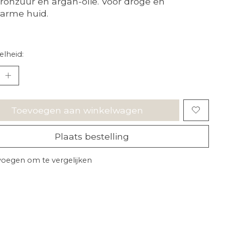
ronzuur en argan-olie. Voor droge en
arme huid.
lheid:
Toevoegen aan winkelwagen
Plaats bestelling
oegen om te vergelijken