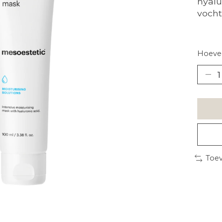
hyalu
vocht
Hoevee
Toev