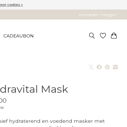
over cookies »
Aanmelden / Inloggen
CADEAUBON
dravital Mask
00
tw
sief hydraterend en voedend masker met