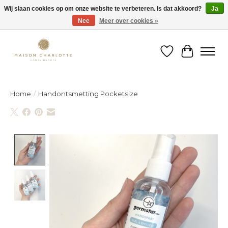
Wij slaan cookies op om onze website te verbeteren. Is dat akkoord?
Ja
Nee
Meer over cookies »
Gratis verzending binnen België vanaf €150
Verlanglijst
Winkelw
Home
/
Handontsmetting Pocketsize
Product image slideshow Items