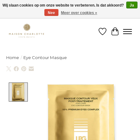
Wij slaan cookies op om onze website te verbeteren. Is dat akkoord?
Ja
Nee
Meer over cookies »
Gratis verzending binnen België vanaf €150
Verlanglijst
Winkelw
Home
/
Eye Contour Masque
Product image slideshow Items