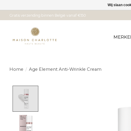
Wij slaan coo
Gratis verzending binnen België vanaf €150
MERKE
Home
/
Age Element Anti-Wrinkle Cream
Product image slideshow Items