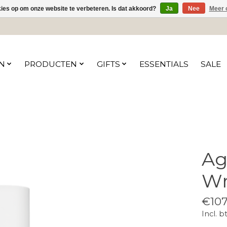
kies op om onze website te verbeteren. Is dat akkoord?
Ja
Nee
Meer 
N
PRODUCTEN
GIFTS
ESSENTIALS
SALE
Ag
Wr
€107
Incl. b