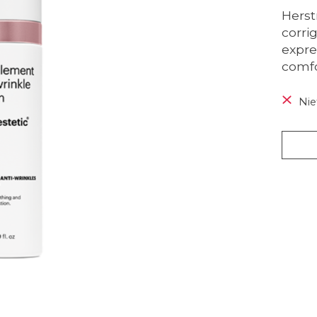
Herst
corri
expre
comfo
Nie