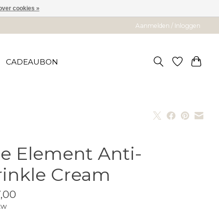
over cookies »
Aanmelden / Inloggen
CADEAUBON
e Element Anti-
inkle Cream
,00
tw